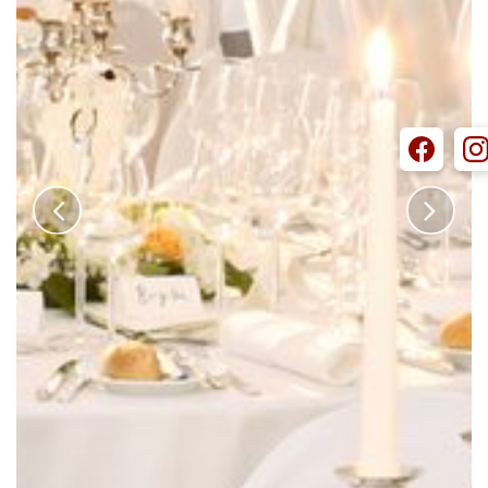
UMGEBUNG
GESCHICHTE
EVENTLOCATION
HOCHZEITEN
FAMILIENFEIERN
FIRMENEVENTS
TIPPS & ADRESSEN
SAALPLÄNE
PREISE
REITERHOF
STALLUNGEN
REITANLAGE
TRAILPLATZ
VERMIETUNG
GESCHICHTE
KONTAKT