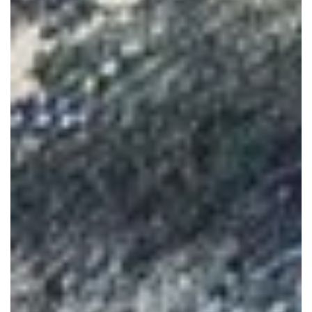
ÜBER DAS GUT
GUTSHOF
PARK
FESTSÄLE
RUINE
UMGEBUNG