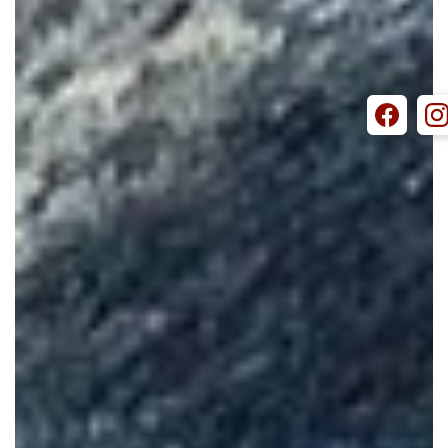
GESCHICHTE
EVENTLOCATION
HOCHZEITEN
FAMILIENFEIERN
FIRMENEVENTS
TIPPS & ADRESSEN
SAALPLÄNE
PREISE
REITERHOF
STALLUNGEN
REITANLAGE
TRAILPLATZ
VERMIETUNG
GESCHICHTE
KONTAKT