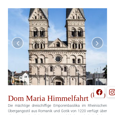
ÜBER DAS GUT
GUTSHOF
PARK
FESTSÄLE
RUINE
UMGEBUNG
GESCHICHTE
EVENTLOCATION
HOCHZEITEN
FAMILIENFEIERN
(kath)
FIRMENEVENTS
Dom Maria Himmelfahrt
TIPPS & ADRESSEN
SAALPLÄNE
Die mächtige dreischiffige Emporenbasilika im Rheinischen
PREISE
Übergangsstil aus Romanik und Gotik von 1220 verfügt über