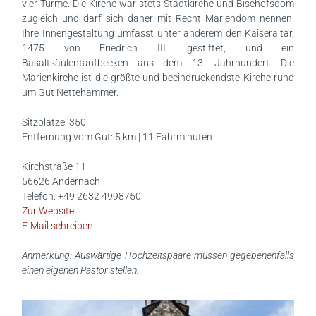
vier Türme. Die Kirche war stets Stadtkirche und Bischofsdom
zugleich und darf sich daher mit Recht Mariendom nennen.
REITERHOF
Ihre Innengestaltung umfasst unter anderem den Kaiseraltar,
STALLUNGEN
1475 von Friedrich III. gestiftet, und ein
REITANLAGE
Basaltsäulentaufbecken aus dem 13. Jahrhundert. Die
TRAILPLATZ
Marienkirche ist die größte und beeindruckendste Kirche rund
VERMIETUNG
um Gut Nettehammer.
GESCHICHTE
Sitzplätze: 350
KONTAKT
Entfernung vom Gut: 5 km | 11 Fahrminuten
Kirchstraße 11
56626 Andernach
Telefon: +49 2632 4998750
Zur Website
E-Mail schreiben
Anmerkung: Auswärtige Hochzeitspaare müssen gegebenenfalls
einen eigenen Pastor stellen.